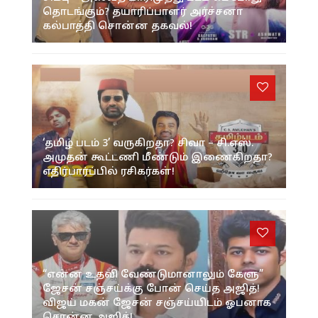
தொடங்கும்? தயாரிப்பாளர் அர்ச்சனா
கல்பாத்தி சொன்ன தகவல்!
‘தமிழ் படம் 3’ வருகிறதா? சிவா – சி.எஸ்.
அமுதன் கூட்டணி மீண்டும் இணைகிறதா?
எதிர்பார்ப்பில் ரசிகர்கள்!
“என்ன உதவி வேண்டுமானாலும் கேளு”
ஜேசன் சஞ்சய்க்கு போன் செய்த அஜித்!
விஜய் மகன் ஜேசன் சஞ்சய்யிடம் ஓபனாக
சொன்ன அஜித்!