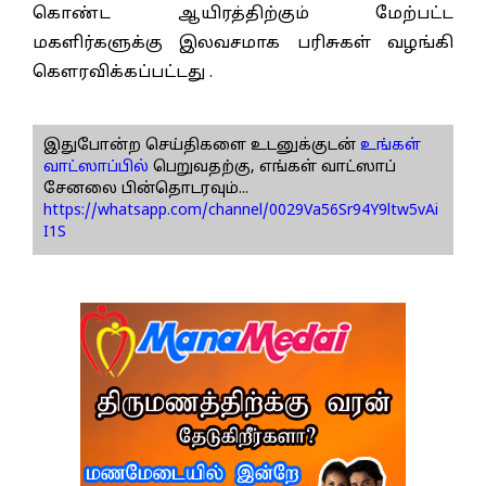
கொண்ட ஆயிரத்திற்கும் மேற்பட்ட
மகளிர்களுக்கு இலவசமாக பரிசுகள் வழங்கி
கௌரவிக்கப்பட்டது .
இதுபோன்ற செய்திகளை உடனுக்குடன்
உங்கள்
வாட்ஸாப்பில்
பெறுவதற்கு, எங்கள் வாட்ஸாப்
சேனலை பின்தொடரவும்...
https://whatsapp.com/channel/0029Va56Sr94Y9ltw5vAi
I1S