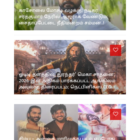
காசோலை மோசடி வழக்கு; நடிகர்
சரத்குமார் நேரில் ஆஜராக வேண்டும்;
சைதாப்பேட்டை நீதிமன்றம் சம்மன்..!
ஓடிடி தளத்தில் 'துரந்தர்' மெகா சாதனை;
2026-இல் அதிகம் பார்க்கப்பட்ட ஆங்கிலம்
அல்லாத திரைப்படம்; நெட்பிளிக்ஸ் CEO..!
சிம்பு – அஸ்வத் மாரிமுத்து படம் எப்போது