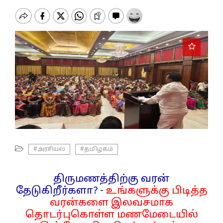
o
n
#அரசியல்
#தமிழகம்
திருமணத்திற்கு வரன்
தேடுகிறீர்களா? -
உங்களுக்கு பிடித்த
வரன்களை இலவசமாக
தொடர்புகொள்ள மணமேடையில்