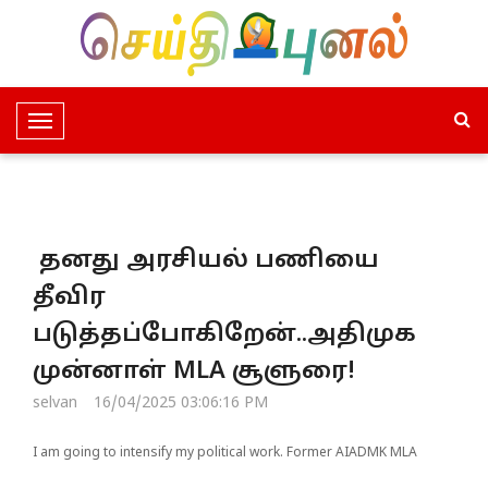
T
o
g
g
l
தனது அரசியல் பணியை
e
N
தீவிர
a
படுத்தப்போகிறேன்..அதிமுக
v
i
முன்னாள் MLA சூளுரை!
g
selvan
16/04/2025 03:06:16 PM
a
t
I am going to intensify my political work. Former AIADMK MLA
i