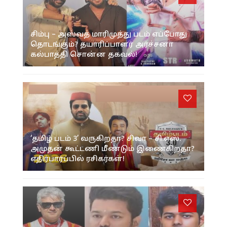
சிம்பு – அஸ்வத் மாரிமுத்து படம் எப்போது
தொடங்கும்? தயாரிப்பாளர் அர்ச்சனா
கல்பாத்தி சொன்ன தகவல்!
‘தமிழ் படம் 3’ வருகிறதா? சிவா – சி.எஸ்.
அமுதன் கூட்டணி மீண்டும் இணைகிறதா?
எதிர்பார்ப்பில் ரசிகர்கள்!