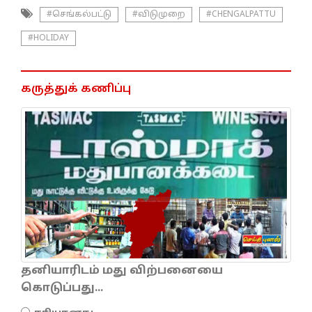
#செங்கல்பட்டு
#விடுமுறை
#CHENGALPATTU
#HOLIDAY
கருத்துக் கணிப்பு
தனியாரிடம் மது விற்பனையை
கொடுப்பது...