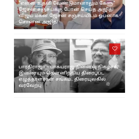
“என்ன உதவி வேண்டுமானாலும் கேளு”
ஜேசன் சஞ்சய்க்கு போன் செய்த அஜித்!
விஜய் மகன் ஜேசன் சஞ்சய்யிடம் ஓபனாக
சொன்ன அஜித்!
பாரதிராஜா – பாக்யராஜ் நினைவு நிகழ்ச்சி!
இணையும் தென்னிந்திய திரைப்பட
எழுத்தாளர்கள் சங்கம்.. திரையுலகில்
வரவேற்பு