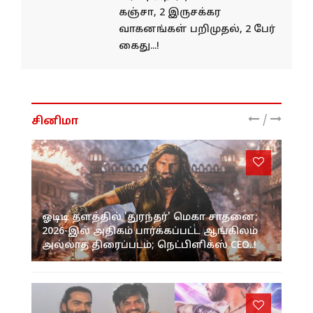
கஞ்சா, 2 இருசக்கர
வாகனங்கள் பறிமுதல், 2 பேர்
கைது...!
/
சினிமா
ஓடிடி தளத்தில் 'துரந்தர்' மெகா சாதனை;
2026-இல் அதிகம் பார்க்கப்பட்ட ஆங்கிலம்
அல்லாத திரைப்படம்; நெட்பிளிக்ஸ் CEO..!