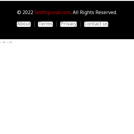
© 2022
Seithipunal.com
. All Rights Reserved.
About
Terms
Privacy
Contact us
-->
-->