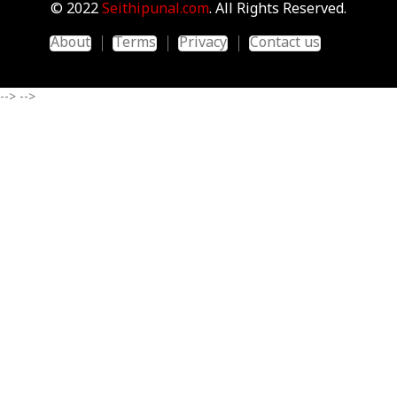
© 2022
Seithipunal.com
. All Rights Reserved.
About
Terms
Privacy
Contact us
-->
-->