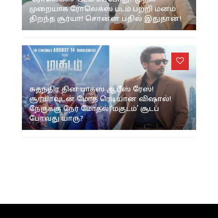
முறையாக ரோலெக்ஸ் படம் பற்றி மனம்
திறந்த சூர்யா! சொன்ன பதில் இதுதான்!
சுதந்திர தின பாக்ஸ் ஆபீஸ் ரேஸ்!
சூர்யாவுடன் மோத ரெடியான விஷால்!
நேருக்கு நேர் மோதல்!‘மகுடம்’ சூடப்
போவது யாரு?