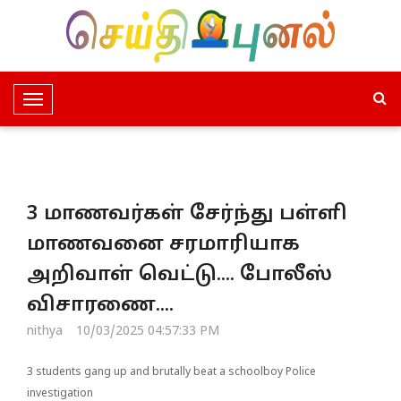
T
o
g
g
l
3 மாணவர்கள் சேர்ந்து பள்ளி
e
N
மாணவனை சரமாரியாக
a
அறிவாள் வெட்டு.... போலீஸ்
v
i
விசாரணை....
g
nithya
10/03/2025 04:57:33 PM
a
t
3 students gang up and brutally beat a schoolboy Police
i
investigation