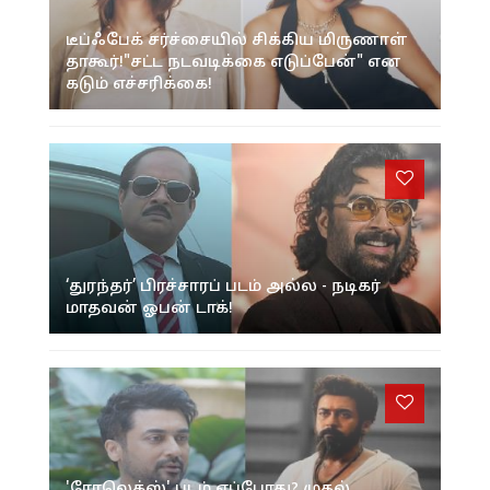
டீப்ஃபேக் சர்ச்சையில் சிக்கிய மிருணாள்
தாகூர்!"சட்ட நடவடிக்கை எடுப்பேன்" என
கடும் எச்சரிக்கை!
‘துரந்தர்’ பிரச்சாரப் படம் அல்ல - நடிகர்
மாதவன் ஓபன் டாக்!
'ரோலெக்ஸ்' படம் எப்போது? முதல்