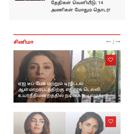
தேதிகள் வெளியீடு; 14
அணிகள் மோதும் தொடர்!
/
சினிமா
ஏஐ டீப்-பேக் மற்றும் டிஜிட்டல்
ஆள்மாறாட்டத்திற்கு எதிராக டெல்லி
உயர்நீதிமன்றத்தில் நடிகை தபு வழக்கு!