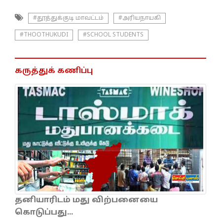
#தூத்துக்குடி மாவட்டம்
#அரியநாயகி
#THOOTHUKUDI
#SCHOOL STUDENTS
கருத்துக் கணிப்பு
தனியாரிடம் மது விற்பனையை
கொடுப்பது...