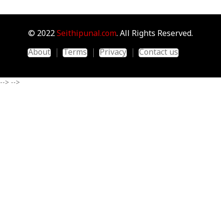
© 2022
Seithipunal.com
. All Rights Reserved.
About
Terms
Privacy
Contact us
-->
-->