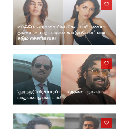
டீப்ஃபேக் சர்ச்சையில் சிக்கிய மிருணாள்
தாகூர்!"சட்ட நடவடிக்கை எடுப்பேன்" என
கடும் எச்சரிக்கை!
‘துரந்தர்’ பிரச்சாரப் படம் அல்ல - நடிகர்
மாதவன் ஓபன் டாக்!