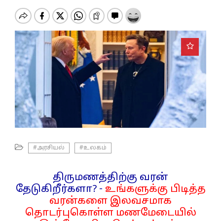
o
n
#அரசியல்
#உலகம்
திருமணத்திற்கு வரன்
தேடுகிறீர்களா? -
உங்களுக்கு பிடித்த
வரன்களை இலவசமாக
தொடர்புகொள்ள மணமேடையில்