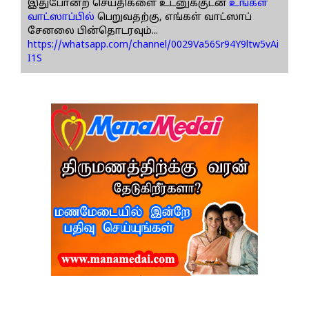
இதுபோன்ற செய்திகளை உடனுக்குடன்
உங்கள்
வாட்ஸாப்பில்
பெறுவதற்கு, எங்கள் வாட்ஸாப்
சேனலை பின்தொடரவும்...
https://whatsapp.com/channel/0029Va56Sr94Y9ltw5vAi
I1S