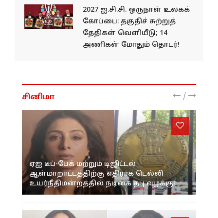
2027 ஐ.சி.சி. ஒருநாள் உலகக்
கோப்பை: தகுதிச் சுற்றுத்
தேதிகள் வெளியீடு; 14
அணிகள் மோதும் தொடர்!
/
சினிமா
ஏஐ டீப்-பேக் மற்றும் டிஜிட்டல்
ஆள்மாறாட்டத்திற்கு எதிராக டெல்லி
உயர்நீதிமன்றத்தில் நடிகை தபு வழக்கு!