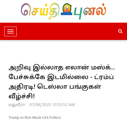
T
o
g
g
l
அறிவு இல்லாத எலான் மஸ்க்...
e
N
பேச்சுக்கே இடமில்லை - ட்ரம்ப்
a
அதிரடி! டெஸ்லா பங்குகள்
v
i
வீழ்ச்சி!
g
மதுவீரா
07/06/2025 10:55:52 AM
a
t
Trump vs Elon Musk USA Politics
i