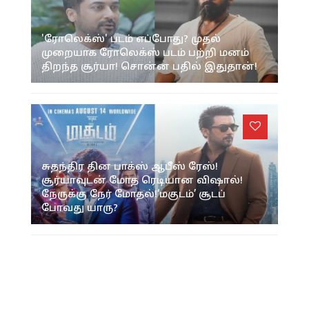
'ரோலெக்ஸ்' படம் எப்போது? முதல்
முறையாக ரோலெக்ஸ் படம் பற்றி மனம்
திறந்த சூர்யா! சொன்ன பதில் இதுதான்!
சுதந்திர தின பாக்ஸ் ஆபீஸ் ரேஸ்!
சூர்யாவுடன் மோத ரெடியான விஷால்!
நேருக்கு நேர் மோதல்!‘மகுடம்’ சூடப்
போவது யாரு?