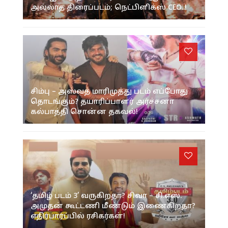
அல்லாத திரைப்படம்; நெட்பிளிக்ஸ் CEO..!
சிம்பு – அஸ்வத் மாரிமுத்து படம் எப்போது
தொடங்கும்? தயாரிப்பாளர் அர்ச்சனா
கல்பாத்தி சொன்ன தகவல்!
‘தமிழ் படம் 3’ வருகிறதா? சிவா – சி.எஸ்.
அமுதன் கூட்டணி மீண்டும் இணைகிறதா?
எதிர்பார்ப்பில் ரசிகர்கள்!