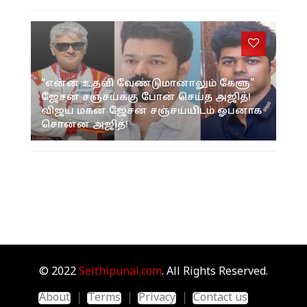
“என்ன உதவி வேண்டுமானாலும் கேளு”
ஜேசன் சஞ்சய்க்கு போன் செய்த அஜித்!
விஜய் மகன் ஜேசன் சஞ்சய்யிடம் ஓபனாக
சொன்ன அஜித்!
© 2022
Seithipunal.com
. All Rights Reserved.
About
Terms
Privacy
Contact us