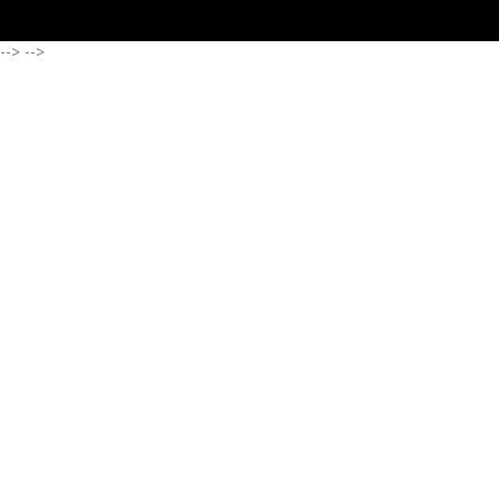
-->
-->