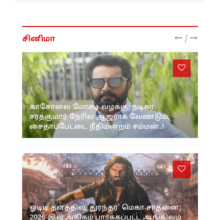
/
சினிமா
காசோலை மோசடி வழக்கு; நடிகர்
சரத்குமார் நேரில் ஆஜராக வேண்டும்;
சைதாப்பேட்டை நீதிமன்றம் சம்மன்..!
ஓடிடி தளத்தில் 'துரந்தர்' மெகா சாதனை;
2026-இல் அதிகம் பார்க்கப்பட்ட ஆங்கிலம்