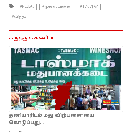
#NELLAI
#முக ஸ்டாலின்
#TVK VIJAY
#விஜய்
கருத்துக் கணிப்பு
தனியாரிடம் மது விற்பனையை
கொடுப்பது...