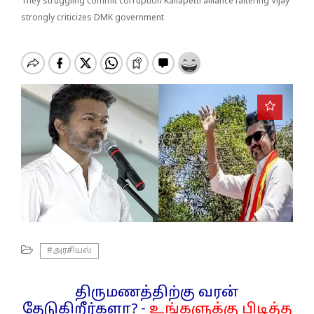
o
They struggling commit corruption Kallapetti alliance faltering Vijay
n
strongly criticizes DMK government
#அரசியல்
திருமணத்திற்கு வரன்
தேடுகிறீர்களா? -
உங்களுக்கு பிடித்த