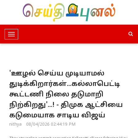
T
o
g
g
l
'ஊழல் செய்ய முடியாமல்
e
N
துடிக்கிறார்கள்...கல்லாபெட்டி
a
கூட்டணி நிலை தடுமாறி
v
i
நிற்கிறது'...! - திமுக ஆட்சியை
g
கடுமையாக சாடிய விஜய்
a
t
nithya
08/04/2026 02:44:19 PM
i