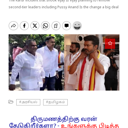
o
The Karur incident that shook Vijay Is Vijay planning to remove
n
second-tier leaders including Pussy Anand Is the change a big deal
#அரசியல்
#தமிழகம்
திருமணத்திற்கு வரன்
தேடுகிறீர்களா? -
உங்களுக்கு பிடித்த