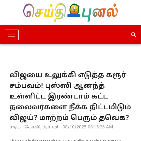
T
o
g
g
l
விஜயை உலுக்கி எடுத்த கரூர்
e
N
சம்பவம்! புஸ்ஸி ஆனந்த்
a
உள்ளிட்ட இரண்டாம் கட்ட
v
i
தலைவர்களை நீக்க திட்டமிடும்
g
விஜய்? மாற்றம் பெரும் தவெக?
a
t
சத்யா கோவிந்தசாமி
08/10/2025 08:15:26 AM
i