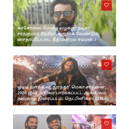
காசோலை மோசடி வழக்கு; நடிகர்
சரத்குமார் நேரில் ஆஜராக வேண்டும்;
சைதாப்பேட்டை நீதிமன்றம் சம்மன்..!
ஓடிடி தளத்தில் 'துரந்தர்' மெகா சாதனை;
2026-இல் அதிகம் பார்க்கப்பட்ட ஆங்கிலம்
அல்லாத திரைப்படம்; நெட்பிளிக்ஸ் CEO..!