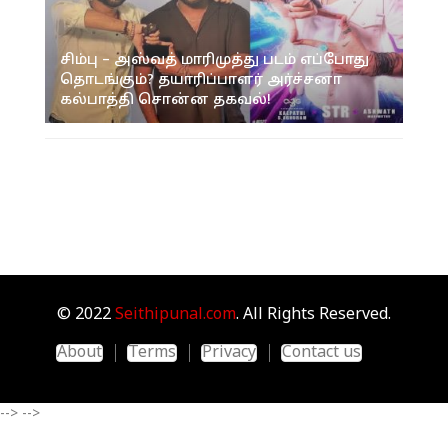
சிம்பு – அஸ்வத் மாரிமுத்து படம் எப்போது
தொடங்கும்? தயாரிப்பாளர் அர்ச்சனா
கல்பாத்தி சொன்ன தகவல்!
© 2022
Seithipunal.com
. All Rights Reserved.
About
Terms
Privacy
Contact us
-->
-->