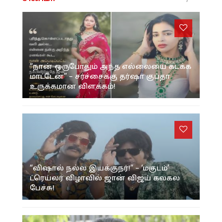
“நான் ஒருபோதும் அந்த எல்லையை கடக்க
மாட்டேன்” – சர்ச்சைக்கு தர்ஷா குப்தா
உருக்கமான விளக்கம்!
“விஷால் நல்ல இயக்குநர்!” – ‘மகுடம்’
ட்ரெய்லர் விழாவில் ஜான் விஜய் கலகல
பேச்சு!