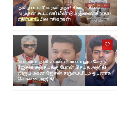
‘தமிழ் படம் 3’ வருகிறதா? சிவா – சி.எஸ்.
அமுதன் கூட்டணி மீண்டும் இணைகிறதா?
எதிர்பார்ப்பில் ரசிகர்கள்!
“என்ன உதவி வேண்டுமானாலும் கேளு”
ஜேசன் சஞ்சய்க்கு போன் செய்த அஜித்!
விஜய் மகன் ஜேசன் சஞ்சய்யிடம் ஓபனாக
சொன்ன அஜித்!