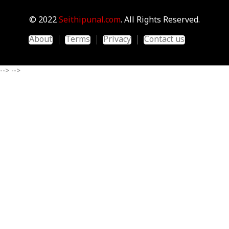
© 2022
Seithipunal.com
. All Rights Reserved.
About
Terms
Privacy
Contact us
-->
-->