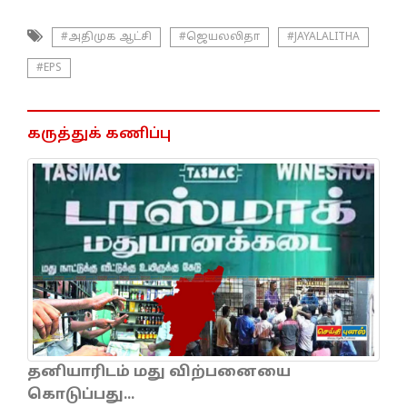
#அதிமுக ஆட்சி
#ஜெயலலிதா
#JAYALALITHA
#EPS
கருத்துக் கணிப்பு
தனியாரிடம் மது விற்பனையை
கொடுப்பது...