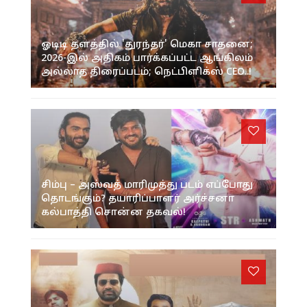
ஓடிடி தளத்தில் 'துரந்தர்' மெகா சாதனை;
2026-இல் அதிகம் பார்க்கப்பட்ட ஆங்கிலம்
அல்லாத திரைப்படம்; நெட்பிளிக்ஸ் CEO..!
சிம்பு – அஸ்வத் மாரிமுத்து படம் எப்போது
தொடங்கும்? தயாரிப்பாளர் அர்ச்சனா
கல்பாத்தி சொன்ன தகவல்!