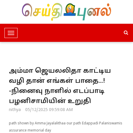
T
o
g
g
l
அம்மா ஜெயலலிதா காட்டிய
e
N
வழி தான் எங்கள் பாதை...!
a
-நினைவு நாளில் எடப்பாடி
v
i
பழனிசாமியின் உறுதி
g
nithya
05/12/2025 09:59:08 AM
a
t
path shown by Amma Jayalalithaa our path Edappadi Palaniswamis
i
assurance memorial day