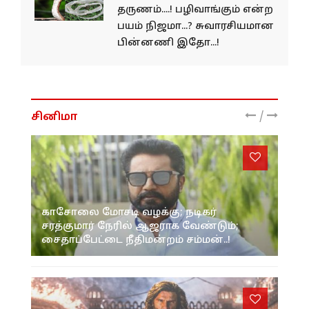
தருணம்....! பழிவாங்கும் என்ற
பயம் நிஜமா...? சுவாரசியமான
பின்னணி இதோ...!
/
சினிமா
காசோலை மோசடி வழக்கு; நடிகர்
சரத்குமார் நேரில் ஆஜராக வேண்டும்;
சைதாப்பேட்டை நீதிமன்றம் சம்மன்..!