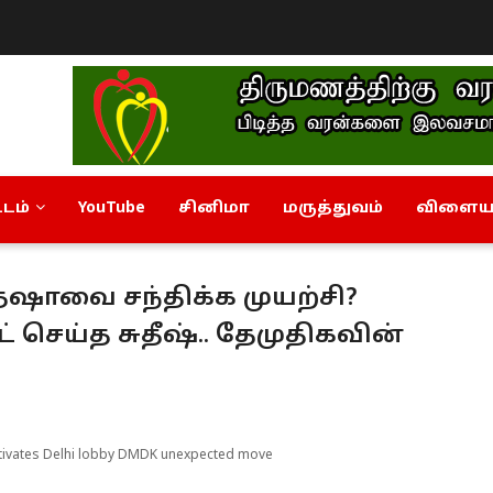
டம்
YouTube
சினிமா
மருத்துவம்
விளையா
த்ஷாவை சந்திக்க முயற்சி?
 செய்த சுதீஷ்.. தேமுதிகவின்
tivates Delhi lobby DMDK unexpected move