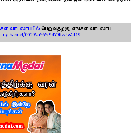
கள் வாட்ஸாப்பில்
பெறுவதற்கு, எங்கள் வாட்ஸாப்
com/channel/0029Va56Sr94Y9ltw5vAiI1S