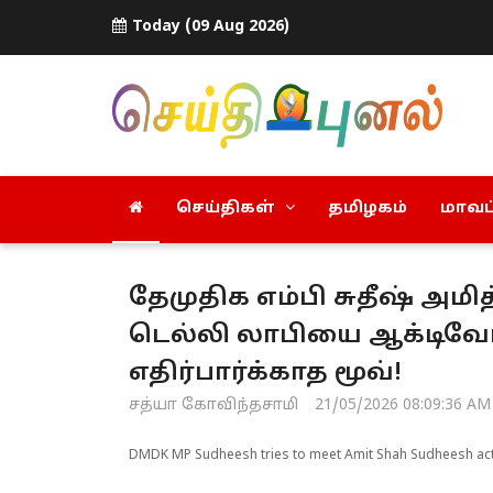
Today (09 Aug 2026)
செய்திகள்
தமிழகம்
மாவட்
தேமுதிக எம்பி சுதீஷ் அமி
டெல்லி லாபியை ஆக்டிவேட்
எதிர்பார்க்காத மூவ்!
சத்யா கோவிந்தசாமி
21/05/2026 08:09:36 AM
DMDK MP Sudheesh tries to meet Amit Shah Sudheesh ac