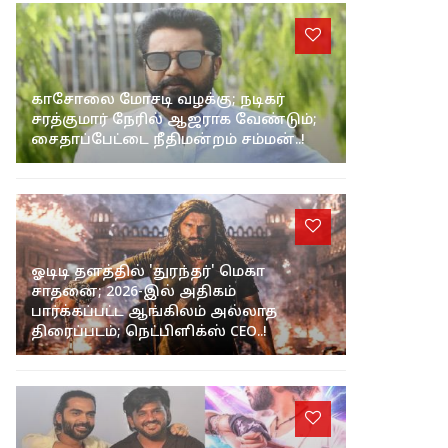
காசோலை மோசடி வழக்கு; நடிகர்
சரத்குமார் நேரில் ஆஜராக வேண்டும்;
சைதாப்பேட்டை நீதிமன்றம் சம்மன்..!
ஓடிடி தளத்தில் 'துரந்தர்' மெகா
சாதனை; 2026-இல் அதிகம்
பார்க்கப்பட்ட ஆங்கிலம் அல்லாத
திரைப்படம்; நெட்பிளிக்ஸ் CEO..!