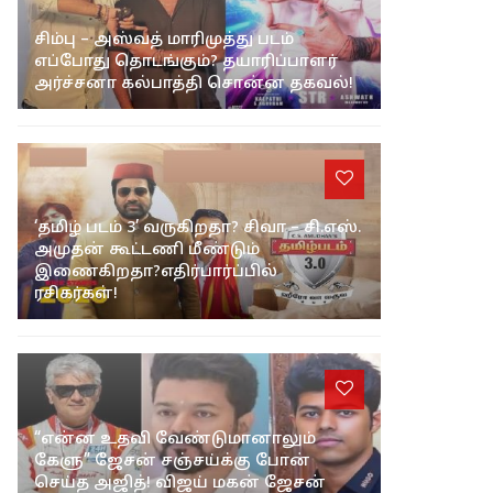
சிம்பு – அஸ்வத் மாரிமுத்து படம்
எப்போது தொடங்கும்? தயாரிப்பாளர்
அர்ச்சனா கல்பாத்தி சொன்ன தகவல்!
‘தமிழ் படம் 3’ வருகிறதா? சிவா – சி.எஸ்.
அமுதன் கூட்டணி மீண்டும்
இணைகிறதா?எதிர்பார்ப்பில்
ரசிகர்கள்!
“என்ன உதவி வேண்டுமானாலும்
கேளு” ஜேசன் சஞ்சய்க்கு போன்
செய்த அஜித்! விஜய் மகன் ஜேசன்