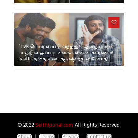
"TVK பெயர் எப்படி வந்தது?" ஜனநாயகன்
படத்தில் அப்படி வைக்க என்ன காரணம்!
ரகசியத்தை உடைத்த ஹெச். வினோத்!
© 2022
Seithipunal.com
. All Rights Reserved.
About
Terms
Privacy
Contact us