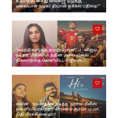
உதயநிதி கைது விவகார மீமுக்கு
மலையாள நடிகர் தியான் நக்கல் பதிலடி!
'வதந்திகளுக்கு முற்றுப்புள்ளி'...! - விஜய்
நடித்த 'பிகில்' படத்தின் அசல் வசூல்
நிலவரத்தை வெளியிட்ட ஏஜிஎஸ்...!
கவின் - நயன்தாரா நடித்த 'ஹாய்' ரிலீஸ்
தள்ளிப்போகிறதா?காரணம் சூர்யா படமா,
நிதி பிரச்சினையா?