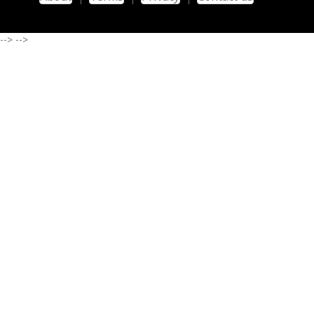
-->
-->