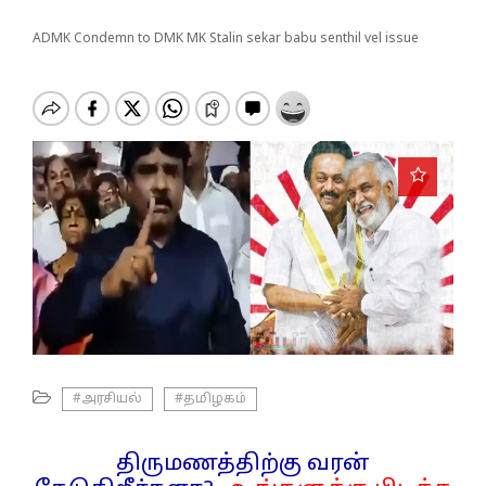
o
n
ADMK Condemn to DMK MK Stalin sekar babu senthil vel issue
#அரசியல்
#தமிழகம்
திருமணத்திற்கு வரன்