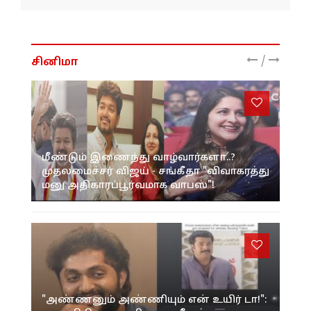
/
சினிமா
மீண்டும் இணைந்து வாழ்வார்களா..?
முதலமைச்சர் விஜய் - சங்கீதா "விவாகரத்து
மனு அதிகாரப்பூர்வமாக வாபஸ்"!
"அண்ணனும் அண்ணியும் என் உயிர் டா!":