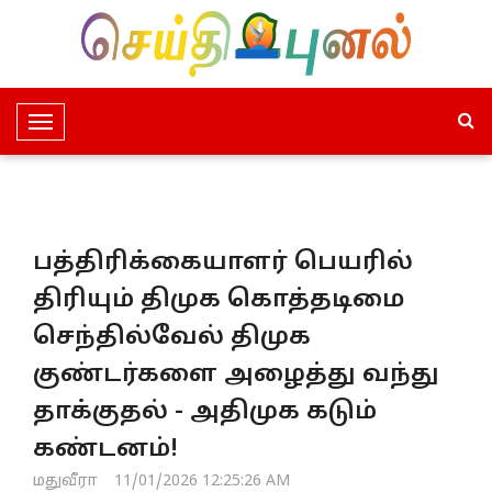
T
o
g
g
l
பத்திரிக்கையாளர் பெயரில்
e
N
திரியும் திமுக கொத்தடிமை
a
செந்தில்வேல் திமுக
v
i
குண்டர்களை அழைத்து வந்து
g
தாக்குதல் - அதிமுக கடும்
a
t
கண்டனம்!
i
மதுவீரா
11/01/2026 12:25:26 AM