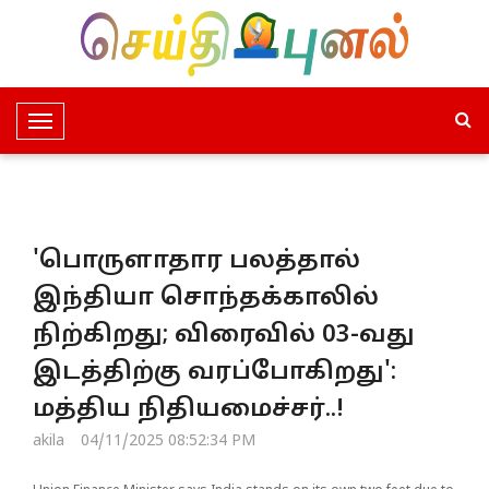
T
o
g
g
l
'பொருளாதார பலத்தால்
e
N
இந்தியா சொந்தக்காலில்
a
நிற்கிறது; விரைவில் 03-வது
v
i
இடத்திற்கு வரப்போகிறது':
g
மத்திய நிதியமைச்சர்..!
a
t
akila
04/11/2025 08:52:34 PM
i