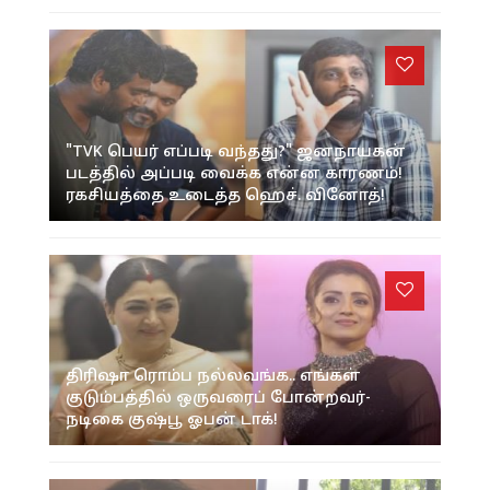
"TVK பெயர் எப்படி வந்தது?" ஜனநாயகன்
படத்தில் அப்படி வைக்க என்ன காரணம்!
ரகசியத்தை உடைத்த ஹெச். வினோத்!
திரிஷா ரொம்ப நல்லவங்க.. எங்கள்
குடும்பத்தில் ஒருவரைப் போன்றவர்-
நடிகை குஷ்பூ ஓபன் டாக்!