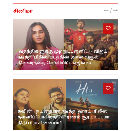
/
சினிமா
'வதந்திகளுக்கு முற்றுப்புள்ளி'...! - விஜய்
நடித்த 'பிகில்' படத்தின் அசல் வசூல்
நிலவரத்தை வெளியிட்ட ஏஜிஎஸ்...!
கவின் - நயன்தாரா நடித்த 'ஹாய்' ரிலீஸ்
தள்ளிப்போகிறதா?காரணம் சூர்யா படமா,
நிதி பிரச்சினையா?