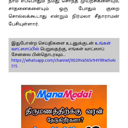
நாம் எப்போதும் நமது சொந்த முயற்சிகளையும்,
சாதனைகளையும் ஒரு போதும் குறை
சொல்லக்கூடாது என்றும் நிர்மலா சீதாராமன்
பேசியுள்ளார்.
இதுபோன்ற செய்திகளை உடனுக்குடன்
உங்கள்
வாட்ஸாப்பில்
பெறுவதற்கு, எங்கள் வாட்ஸாப்
சேனலை பின்தொடரவும்...
https://whatsapp.com/channel/0029Va56Sr94Y9ltw5vAi
I1S