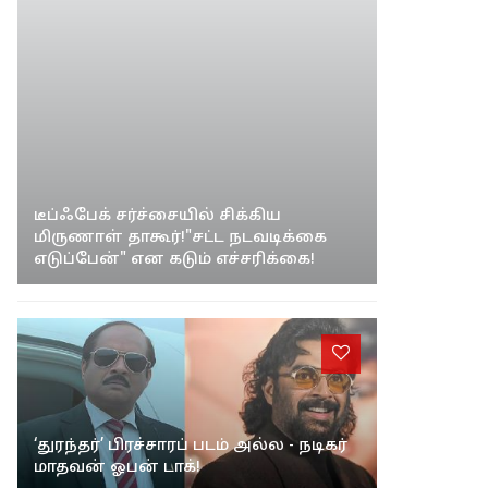
/
சினிமா
டீப்ஃபேக் சர்ச்சையில் சிக்கிய
மிருணாள் தாகூர்!"சட்ட நடவடிக்கை
எடுப்பேன்" என கடும் எச்சரிக்கை!
‘துரந்தர்’ பிரச்சாரப் படம் அல்ல - நடிகர்