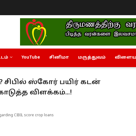
டம்
YouTube
சினிமா
மருத்துவம்
விளையா
ிபில் ஸ்கோர் பயிர் கடன்
ொடுத்த விளக்கம்...!
garding CIBIL score crop loans