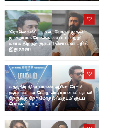
மாதவன் ஓபன் டாக்!
'ரோலெக்ஸ்' படம் எப்போது? முதல்
முறையாக ரோலெக்ஸ் படம் பற்றி
மனம் திறந்த சூர்யா! சொன்ன பதில்
இதுதான்!
சுதந்திர தின பாக்ஸ் ஆபீஸ் ரேஸ்!
சூர்யாவுடன் மோத ரெடியான விஷால்!
நேருக்கு நேர் மோதல்!‘மகுடம்’ சூடப்
போவது யாரு?