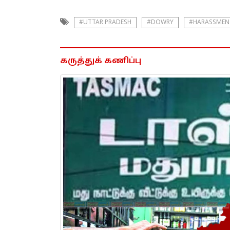
#UTTAR PRADESH
#DOWRY
#HARASSMEN
கருத்துக் கணிப்பு