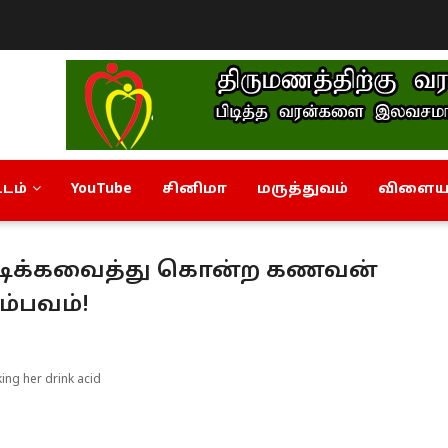
டம்
YouTube
சினிமா
மருத்துவம்
விளையா
டிக்கவைத்து கொன்ற கணவன்
சம்பவம்!
ing her drink acid