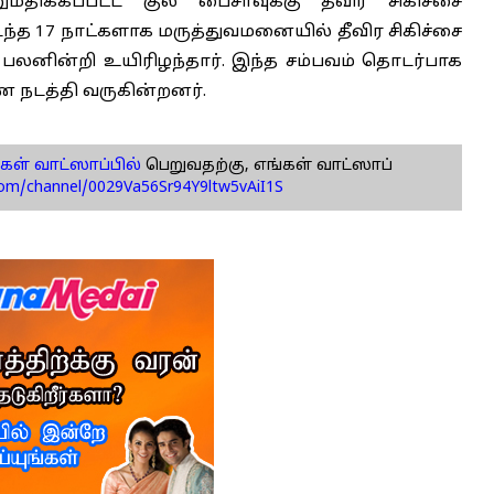
ிக்கப்பட்ட குல் பைசாவுக்கு தீவிர சிகிச்சை
டந்த 17 நாட்களாக மருத்துவமனையில் தீவிர சிகிச்சை
ை பலனின்றி உயிரிழந்தார். இந்த சம்பவம் தொடர்பாக
ை நடத்தி வருகின்றனர்.
கள் வாட்ஸாப்பில்
பெறுவதற்கு, எங்கள் வாட்ஸாப்
com/channel/0029Va56Sr94Y9ltw5vAiI1S