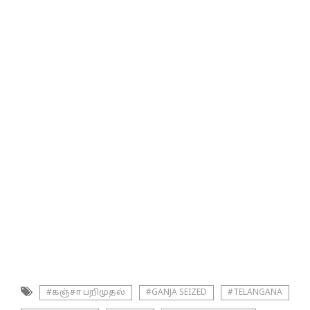
#கஞ்சா பறிமுதல்
#GANJA SEIZED
#TELANGANA