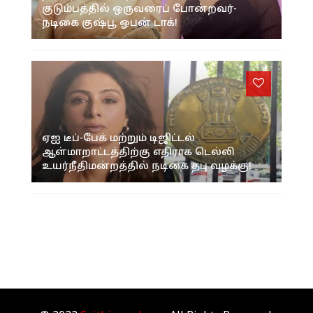
குடும்பத்தில் ஒருவரைப் போன்றவர்-
நடிகை குஷ்பூ ஓபன் டாக்!
ஏஐ டீப்-பேக் மற்றும் டிஜிட்டல்
ஆள்மாறாட்டத்திற்கு எதிராக டெல்லி
உயர்நீதிமன்றத்தில் நடிகை தபு வழக்கு!