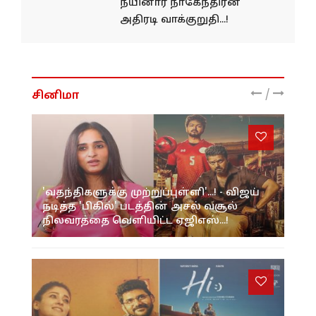
நயினார் நாகேந்திரன்
அதிரடி வாக்குறுதி...!
/
சினிமா
'வதந்திகளுக்கு முற்றுப்புள்ளி'...! - விஜய்
நடித்த 'பிகில்' படத்தின் அசல் வசூல்
நிலவரத்தை வெளியிட்ட ஏஜிஎஸ்...!