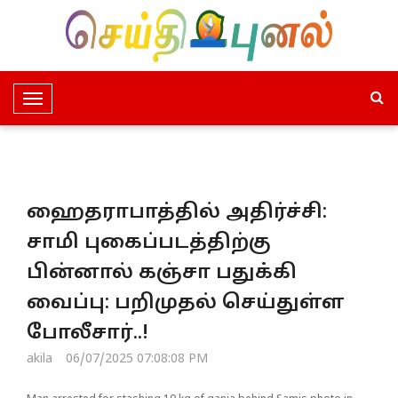
T
o
g
g
l
ஹைதராபாத்தில் அதிர்ச்சி:
e
N
சாமி புகைப்படத்திற்கு
a
பின்னால் கஞ்சா பதுக்கி
v
i
வைப்பு: பறிமுதல் செய்துள்ள
g
போலீசார்..!
a
t
akila
06/07/2025 07:08:08 PM
i