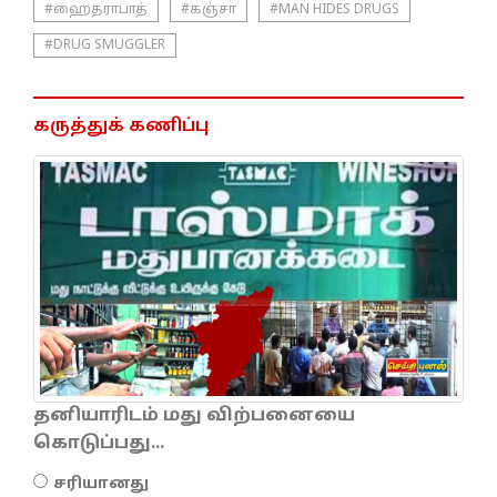
#ஹைதராபாத்
#கஞ்சா
#MAN HIDES DRUGS
#DRUG SMUGGLER
கருத்துக் கணிப்பு
தனியாரிடம் மது விற்பனையை
கொடுப்பது...
சரியானது