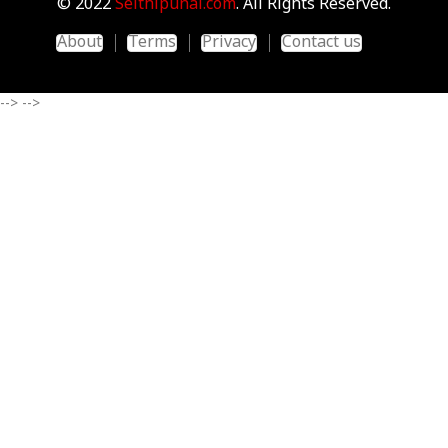
© 2022
Seithipunal.com
. All Rights Reserved.
About
Terms
Privacy
Contact us
-->
-->