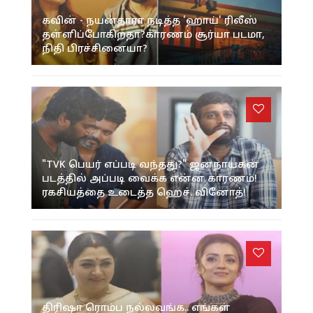
கவின் - நயன்தாரா நடித்த 'ஹாய்' ரிலீஸ்
தள்ளிப்போகிறதா?காரணம் சூர்யா படமா,
நிதி பிரச்சினையா?
"TVK பெயர் எப்படி வந்தது?" ஜனநாயகன்
படத்தில் அப்படி வைக்க என்ன காரணம்!
ரகசியத்தை உடைத்த ஹெச். வினோத்!
திரிஷா ரொம்ப நல்லவங்க.. எங்கள்