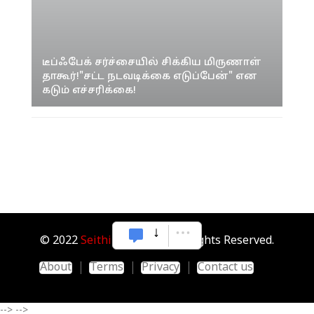
டீப்ஃபேக் சர்ச்சையில் சிக்கிய மிருணாள்
தாகூர்!"சட்ட நடவடிக்கை எடுப்பேன்" என
கடும் எச்சரிக்கை!
© 2022
Seithipunal.com
. All Rights Reserved.
About
Terms
Privacy
Contact us
-->
-->