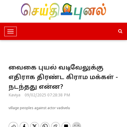
T
o
g
g
l
வைகை புயல் வடிவேலுக்கு
e
N
எதிராக திரண்ட கிராம மக்கள் -
a
நடந்தது என்ன?
v
i
Kaviya
09/02/2025 07:28:38 PM
g
a
village peoples against actor vadivelu
t
i