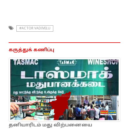
#ACTOR VADIVELU
கருத்துக் கணிப்பு
தனியாரிடம் மது விற்பனையை