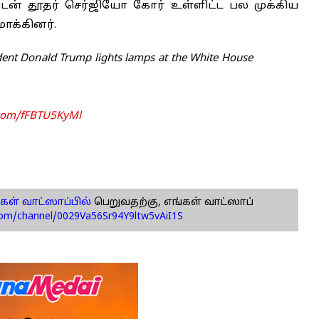
்டன் தூதர் செர்ஜியோ கோர் உள்ளிட்ட பல முக்கிய
ாக்கினர்.
ent Donald Trump lights lamps at the White House
r.com/fFBTU5KyMl
கள் வாட்ஸாப்பில்
பெறுவதற்கு, எங்கள் வாட்ஸாப்
com/channel/0029Va56Sr94Y9ltw5vAiI1S