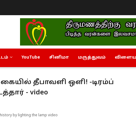
டம்
YouTube
சினிமா
மருத்துவம்
விளையா
யில் தீபாவளி ஒளி! -டிரம்ப்
தார் - video
istory by lighting the lamp video