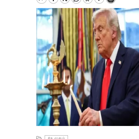
#உலகம்