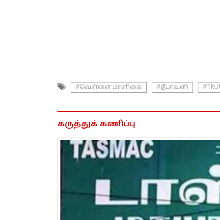
#வெள்ளை மாளிகை
#தீபாவளி
#TRU
கருத்துக் கணிப்பு