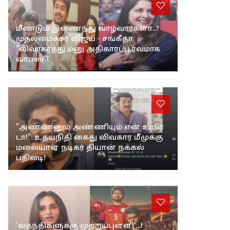
மீண்டும் இணைந்து வாழ்வார்களா..?
முதலமைச்சர் விஜய் - சங்கீதா
"விவாகரத்து மனு அதிகாரப்பூர்வமாக
வாபஸ்"!
"அண்ணனும் அண்ணியும் என் உயிர்
டா!": உதயநிதி கைது விவகார மீமுக்கு
மலையாள நடிகர் தியான் நக்கல்
பதிலடி!
'வதந்திகளுக்கு முற்றுப்புள்ளி'...! -