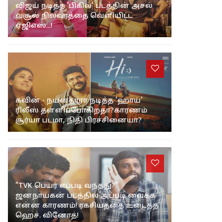
விஜய் நடித்த 'பிகில்' படத்தின் அசல்
வசூல் நிலவரத்தை வெளியிட்ட
ஏஜிஎஸ்...!
கவின் - நயன்தாரா நடித்த 'ஹாய்'
ரிலீஸ் தள்ளிப்போகிறதா?காரணம்
சூர்யா படமா, நிதி பிரச்சினையா?
"TVK பெயர் எப்படி வந்தது?"
ஜனநாயகன் படத்தில் அப்படி வைக்க
என்ன காரணம்! ரகசியத்தை உடைத்த
ஹெச். வினோத்!