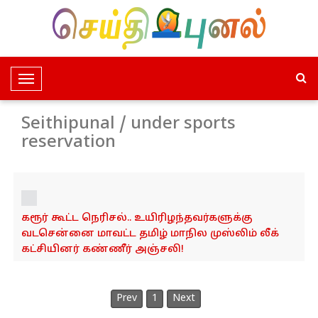
T
o
g
Seithipunal / under sports
g
reservation
l
e
N
a
v
கரூர் கூட்ட நெரிசல்.. உயிரிழந்தவர்களுக்கு
வடசென்னை மாவட்ட தமிழ் மாநில முஸ்லிம் லீக்
i
கட்சியினர் கண்ணீர் அஞ்சலி!
g
a
t
Prev
1
Next
i