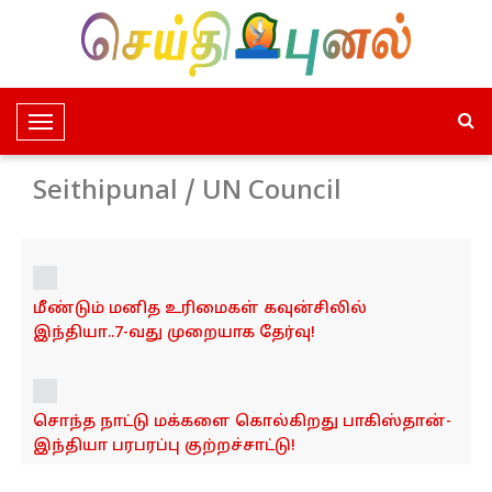
T
o
g
Seithipunal / UN Council
g
l
e
N
மீண்டும் மனித உரிமைகள் கவுன்சிலில்
a
இந்தியா..7-வது முறையாக தேர்வு!
v
i
g
a
சொந்த நாட்டு மக்களை கொல்கிறது பாகிஸ்தான்-
t
இந்தியா பரபரப்பு குற்றச்சாட்டு!
i