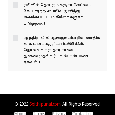
ரயிலில் தொடரும் கஞ்சா வேட்டை...! -
கேட்பாரற்ற பையில் ஒளித்து
வைக்கப்பட்ட 3½ கிலோ கஞ்சா
பறிமுதல்...!
ஆந்திராவில் பழங்​குடி​யினரின் வசதிக்​
காக வனப்​பகு​தி​களில்905 கி.மீ.
தொலைவுக்கு தார் சாலை:
துணைமுதல்வர் பவன் கல்யாண்
தகவல்..!
© 2022
Seithipunal.com
. All Rights Reserved.
About
Terms
Privacy
Contact us