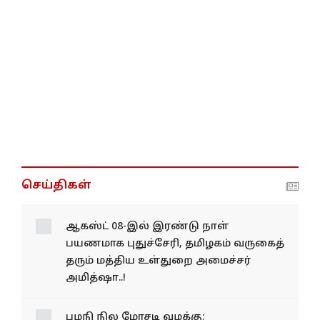
செய்திகள்
ஆகஸ்ட் 08-இல் இரண்டு நாள்
பயணமாக புதுச்சேரி, தமிழகம் வருகைத்
தரும் மத்திய உள்துறை அமைச்சர்
அமித்ஷா..!
பழநி நில மோசடி வழக்கு;