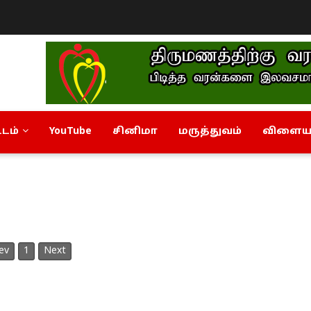
டம்
YouTube
சினிமா
மருத்துவம்
விளையா
ev
1
Next