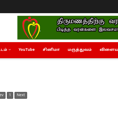
டம்
YouTube
சினிமா
மருத்துவம்
விளையா
ev
1
Next