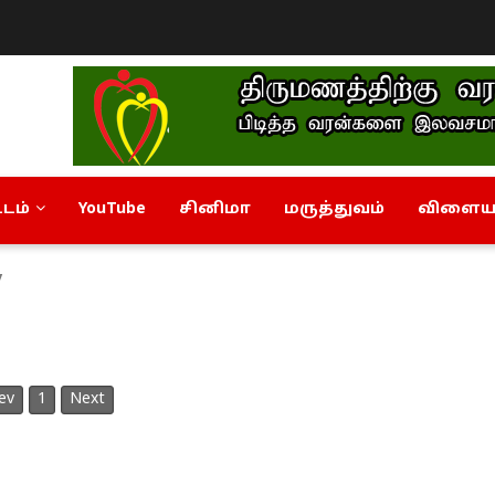
டம்
YouTube
சினிமா
மருத்துவம்
விளையா
y
ev
1
Next