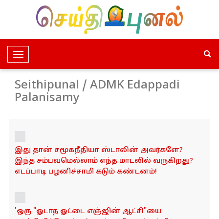
T
o
g
Seithipunal / ADMK Edappadi
g
Palanisamy
l
e
N
a
v
இது தான் சமூகநீதியா ஸ்டாலின் அவர்களே?
இந்த சம்பவமெல்லாம் எந்த மாடலில் வருகிறது?
i
எடப்பாடி பழனிச்சாமி கடும் கண்டனம்!
g
a
t
i
'ஒரு "ஓடாத ஓட்டை எஞ்ஜின் ஆட்சி"யை