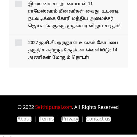
இலங்கை கடற்படையால் 11
ராமேஸ்வரம் மீனவர்கள் கைது: உடனடி
நடவடிக்கை கோரி மத்திய அமைச்சர்
ஜெய்சங்கருக்கு முதல்வர் விஜய் கடிதம்!
2027 ஐ.சி.சி. ஒருநாள் உலகக் கோப்பை:
தகுதிச் சுற்றுத் தேதிகள் வெளியீடு; 14
அணிகள் மோதும் தொடர்!
© 2022
Seithipunal.com
. All Rights Reserved.
About
Terms
Privacy
Contact us