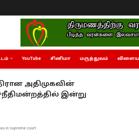
டம்
YouTube
சினிமா
மருத்துவம்
விளையா
எதிரான அதிமுகவின்
சநீதிமன்றத்தில் இன்று
vu in supreme court