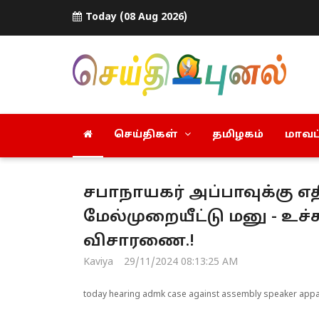
Today (08 Aug 2026)
செய்திகள்
தமிழகம்
மாவட்
சபாநாயகர் அப்பாவுக்கு 
மேல்முறையீட்டு மனு - உச்
விசாரணை.!
Kaviya
29/11/2024 08:13:25 AM
today hearing admk case against assembly speaker appa