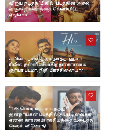
விஜய் நடித்த 'பிகில்' படத்தின் அசல்
வசூல் நிலவரத்தை வெளியிட்ட
ஏஜிஎஸ்...!
கவின் - நயன்தாரா நடித்த 'ஹாய்'
ரிலீஸ் தள்ளிப்போகிறதா?காரணம்
சூர்யா படமா, நிதி பிரச்சினையா?
"TVK பெயர் எப்படி வந்தது?"
ஜனநாயகன் படத்தில் அப்படி வைக்க
என்ன காரணம்! ரகசியத்தை உடைத்த
ஹெச். வினோத்!