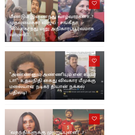
மீண்டும் இணைந்து வாழ்வார்களா..?
முதலமைச்சர் விஜய் - சங்கீதா
"விவாகரத்து மனு அதிகாரப்பூர்வமாக
வாபஸ்"!
"அண்ணனும் அண்ணியும் என் உயிர்
டா!": உதயநிதி கைது விவகார மீமுக்கு
மலையாள நடிகர் தியான் நக்கல்
பதிலடி!
'வதந்திகளுக்கு முற்றுப்புள்ளி'...! -