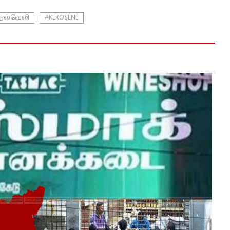
ெல்வேலி
#KEROSENE