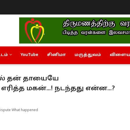
டம்
YouTube
சினிமா
மருத்துவம்
விளையா
றில் தன் தாயையே
்த மகன்...! நடந்தது என்ன...?
 dispute What happened