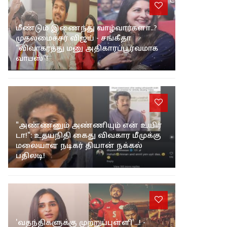
மீண்டும் இணைந்து வாழ்வார்களா..?
முதலமைச்சர் விஜய் - சங்கீதா
"விவாகரத்து மனு அதிகாரப்பூர்வமாக
வாபஸ்"!
"அண்ணனும் அண்ணியும் என் உயிர்
டா!": உதயநிதி கைது விவகார மீமுக்கு
மலையாள நடிகர் தியான் நக்கல்
பதிலடி!
'வதந்திகளுக்கு முற்றுப்புள்ளி'...! -