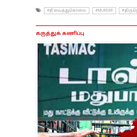
#தீ வைத்துகொலை
#MURDER
#திருந
கருத்துக் கணிப்பு