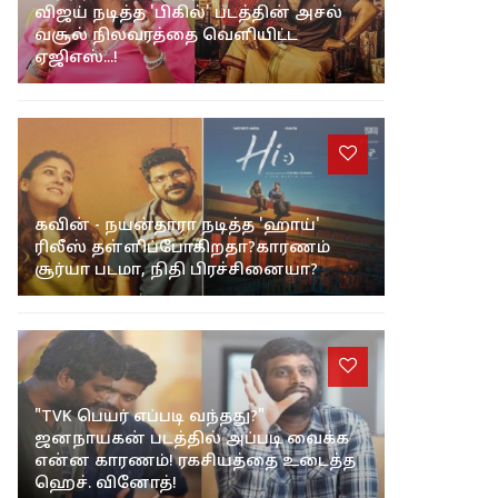
விஜய் நடித்த 'பிகில்' படத்தின் அசல்
வசூல் நிலவரத்தை வெளியிட்ட
ஏஜிஎஸ்...!
கவின் - நயன்தாரா நடித்த 'ஹாய்'
ரிலீஸ் தள்ளிப்போகிறதா?காரணம்
சூர்யா படமா, நிதி பிரச்சினையா?
"TVK பெயர் எப்படி வந்தது?"
ஜனநாயகன் படத்தில் அப்படி வைக்க
என்ன காரணம்! ரகசியத்தை உடைத்த
ஹெச். வினோத்!