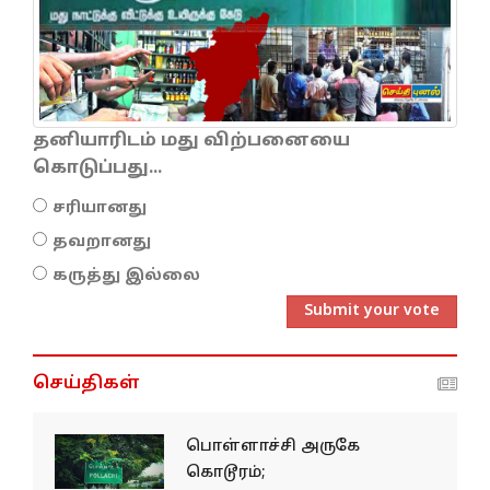
தனியாரிடம் மது விற்பனையை
கொடுப்பது...
சரியானது
தவறானது
கருத்து இல்லை
Submit your vote
செய்திகள்
பொள்ளாச்சி அருகே
கொடூரம்;