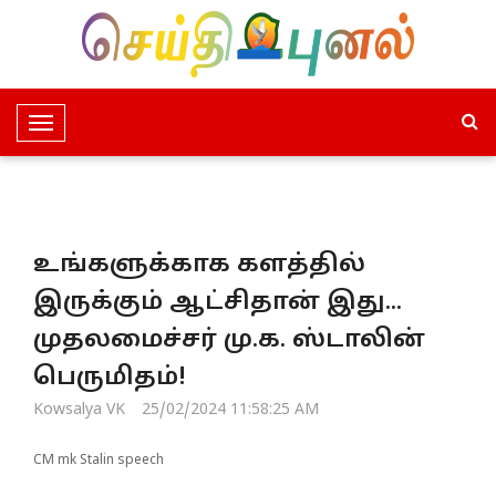
T
o
g
g
l
உங்களுக்காக களத்தில்
e
N
இருக்கும் ஆட்சிதான் இது...
a
முதலமைச்சர் மு.க. ஸ்டாலின்
v
i
பெருமிதம்!
g
Kowsalya VK
25/02/2024 11:58:25 AM
a
t
CM mk Stalin speech
i