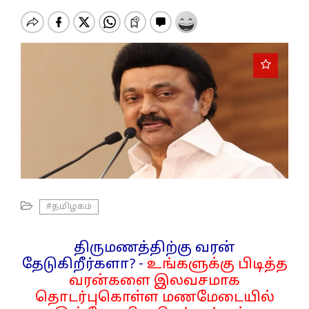
o
n
#தமிழகம்
திருமணத்திற்கு வரன்
தேடுகிறீர்களா? -
உங்களுக்கு பிடித்த
வரன்களை இலவசமாக
தொடர்புகொள்ள மணமேடையில்