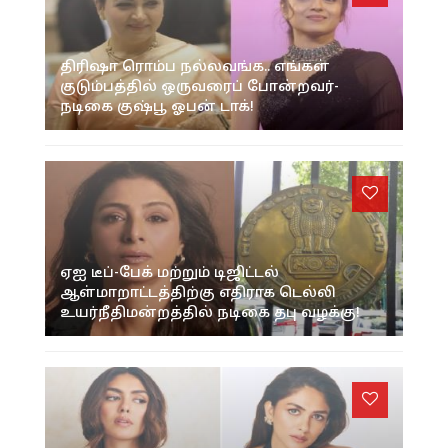
திரிஷா ரொம்ப நல்லவங்க.. எங்கள்
குடும்பத்தில் ஒருவரைப் போன்றவர்-
நடிகை குஷ்பூ ஓபன் டாக்!
ஏஐ டீப்-பேக் மற்றும் டிஜிட்டல்
ஆள்மாறாட்டத்திற்கு எதிராக டெல்லி
உயர்நீதிமன்றத்தில் நடிகை தபு வழக்கு!