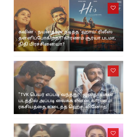
கவின் - நயன்தாரா நடித்த 'ஹாய்' ரிலீஸ்
தள்ளிப்போகிறதா?காரணம் சூர்யா படமா,
நிதி பிரச்சினையா?
"TVK பெயர் எப்படி வந்தது?" ஜனநாயகன்
படத்தில் அப்படி வைக்க என்ன காரணம்!
ரகசியத்தை உடைத்த ஹெச். வினோத்!