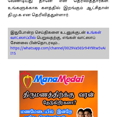
வேண்டியது தானே என தெரிவித்தார்கள்.
உங்களுக்காக களத்தில் இறங்கும் ஆட்சிதான்
தி.மு.க என தெரிவித்துள்ளார்.
இதுபோன்ற செய்திகளை உடனுக்குடன்
உங்கள்
வாட்ஸாப்பில்
பெறுவதற்கு, எங்கள் வாட்ஸாப்
சேனலை பின்தொடரவும்...
https://whatsapp.com/channel/0029Va56Sr94Y9ltw5vAi
I1S