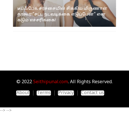
டீப்ஃபேக் சர்ச்சையில் சிக்கிய மிருணாள்
தாகூர்!"சட்ட நடவடிக்கை எடுப்பேன்" என
கடும் எச்சரிக்கை!
© 2022
Seithipunal.com
. All Rights Reserved.
About
Terms
Privacy
Contact us
-->
-->