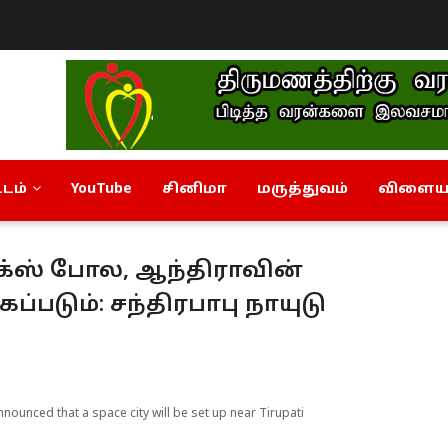
டம்
YouTube
சினிமா
மருத்துவம்
விளையா
க்ஸ் போல, ஆந்திராவின்
படும்: சந்திரபாபு நாயுடு
unced that a space city will be set up near Tirupati