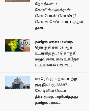
நோ ரீல்ஸ்..! -
கோவில்களுக்குள்
செல்போன் கொண்டு
செல்ல செப்டம்பர் 1 முதல்
தடை!
தமிழக மக்களவைத்
தொகுதிகள் 59 ஆக
உயர்கிறது...? தொகுதி
மறுவரையறை உத்தேச
பட்டியலால் பரபரப்பு...!
ஊரெங்கும் தடையற்ற
குடிநீர்...! ரூ.288.97
கோடியில் மெகா
திட்டத்தை அறிவித்தது
தமிழக அரசு...!