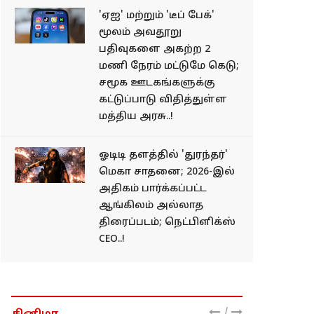
'ஏஐ' மற்றும் 'டீப் பேக்'
மூலம் அவதூறு
பதிவுகளை அகற்ற 2
மணி நேரம் மட்டுமே கெடு;
சமூக ஊடகங்களுக்கு
கட்டுப்பாடு விதித்துள்ள
மத்திய அரசு..!
ஓடிடி தளத்தில் 'துரந்தர்'
மெகா சாதனை; 2026-இல்
அதிகம் பார்க்கப்பட்ட
ஆங்கிலம் அல்லாத
திரைப்படம்; நெட்பிளிக்ஸ்
CEO..!
/