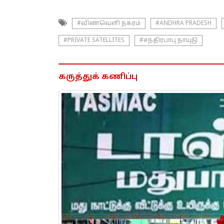
#விண்வெளி நகரம்
#ANDHRA PRADESH
#PRIVATE SATELLITES
#சந்திரபாபு நாயுடு
கருத்துக் கணிப்பு