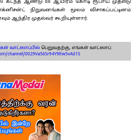
ல் கடந்த ஆண்டு 88 ஆயிரம் கோடி ரூபாய் முதலீடு
 காக்னிசன்ட் நிறுவனங்கள் மூலம் விசாகப்பட்டினம்
் ஆந்திர முதல்வர் கூறியுள்ளார்.
கள் வாட்ஸாப்பில்
பெறுவதற்கு, எங்கள் வாட்ஸாப்
com/channel/0029Va56Sr94Y9ltw5vAiI1S