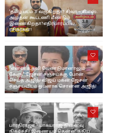
‘தமிழ் படம் 3’ வருகிறதா? சிவா – சி.எஸ்.
அமுதன் கூட்டணி மீண்டும்
இணைகிறதா?எதிர்பார்ப்பில்
ரசிகர்கள்!
“என்ன உதவி வேண்டுமானாலும்
கேளு” ஜேசன் சஞ்சய்க்கு போன்
செய்த அஜித்! விஜய் மகன் ஜேசன்
சஞ்சய்யிடம் ஓபனாக சொன்ன அஜித்!
பாரதிராஜா – பாக்யராஜ் நினைவு
நிகழ்ச்சி! இணையும் தென்னிந்திய