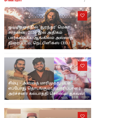
சினிமா
ஓடிடி தளத்தில் 'துரந்தர்' மெகா
சாதனை; 2026-இல் அதிகம்
பார்க்கப்பட்ட ஆங்கிலம் அல்லாத
திரைப்படம்; நெட்பிளிக்ஸ் CEO..!
சிம்பு – அஸ்வத் மாரிமுத்து படம்
எப்போது தொடங்கும்? தயாரிப்பாளர்
அர்ச்சனா கல்பாத்தி சொன்ன தகவல்!