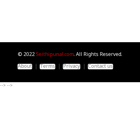
© 2022
Seithipunal.com
. All Rights Reserved.
About
Terms
Privacy
Contact us
-->
-->