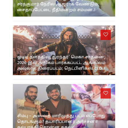
சரத்குமார் நேரில் ஆஜராக வேண்டும்;
சைதாப்பேட்டை நீதிமன்றம் சம்மன்..!
ஓடிடி தளத்தில் 'துரந்தர்' மெகா சாதனை;
2026-இல் அதிகம் பார்க்கப்பட்ட ஆங்கிலம்
அல்லாத திரைப்படம்; நெட்பிளிக்ஸ் CEO..!
சிம்பு – அஸ்வத் மாரிமுத்து படம் எப்போது
தொடங்கும்? தயாரிப்பாளர் அர்ச்சனா
கல்பாத்தி சொன்ன தகவல்!