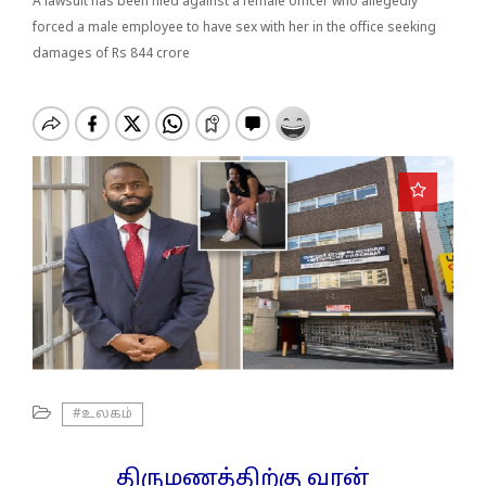
o
A lawsuit has been filed against a female officer who allegedly
n
forced a male employee to have sex with her in the office seeking
damages of Rs 844 crore
#உலகம்
திருமணத்திற்கு வரன்