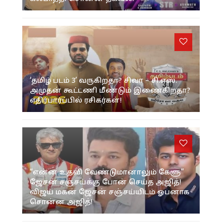
‘தமிழ் படம் 3’ வருகிறதா? சிவா – சி.எஸ்.
அமுதன் கூட்டணி மீண்டும் இணைகிறதா?
எதிர்பார்ப்பில் ரசிகர்கள்!
“என்ன உதவி வேண்டுமானாலும் கேளு”
ஜேசன் சஞ்சய்க்கு போன் செய்த அஜித்!
விஜய் மகன் ஜேசன் சஞ்சய்யிடம் ஓபனாக
சொன்ன அஜித்!