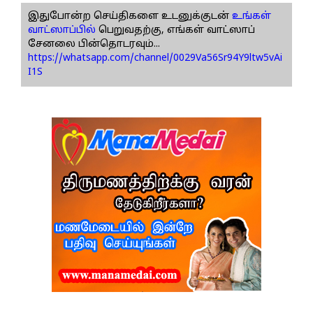
இதுபோன்ற செய்திகளை உடனுக்குடன்
உங்கள்
வாட்ஸாப்பில்
பெறுவதற்கு, எங்கள் வாட்ஸாப்
சேனலை பின்தொடரவும்...
https://whatsapp.com/channel/0029Va56Sr94Y9ltw5vAi
I1S