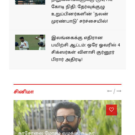
கோடி நிதி: தேர்வுக்குழு
உறுப்பினர்களின் 'நலன்
முரண்பாடு' சர்ச்சையில்!
இலங்கைக்கு எதிரான
பயிற்சி ஆட்டம்: ஒரே ஓவரில் 4
சிக்ஸர்கள் விளாசி குர்னூர்
பிரார் அதிரடி!
/
சினிமா
காசோலை மோசடி வழக்கு; நடிகர்