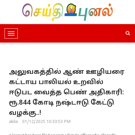
T
o
g
g
l
அலுவகத்தில் ஆண் ஊழியரை
e
N
கட்டாய பாலியல் உறவில்
a
ஈடுபட வைத்த பெண் அதிகாரி:
v
i
ரூ.844 கோடி நஷ்டஈடு கேட்டு
g
வழக்கு..!
a
t
akila
01/12/2025 10:33:53 PM
i