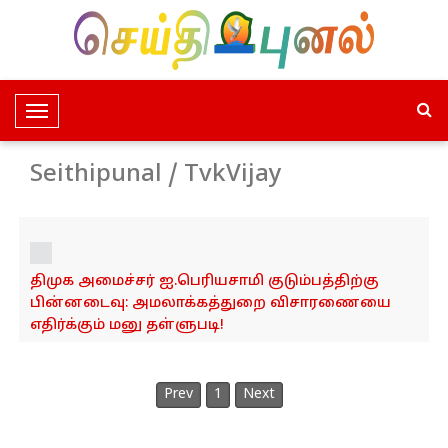
T
o
g
Seithipunal / TvkVijay
g
l
e
N
திமுக அமைச்சர் ஐ.பெரியசாமி குடும்பத்திற்கு
a
பின்னடைவு: அமலாக்கத்துறை விசாரணையை
v
எதிர்க்கும் மனு தள்ளுபடி!
i
g
a
Prev
1
Next
t
i