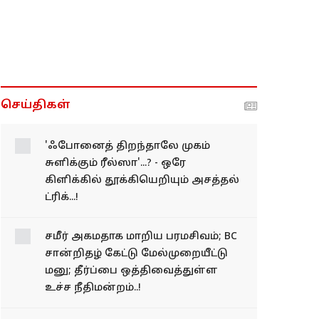
செய்திகள்
'ஃபோனைத் திறந்தாலே
முகம் சுளிக்கும் ரீல்ஸா'...?
- ஒரே கிளிக்கில்
தூக்கியெறியும் அசத்தல்
ட்ரிக்...!
சமீர் அகமதாக மாறிய பரமசிவம்; BC
சான்றிதழ் கேட்டு மேல்​முறையீட்டு
மனு; தீர்ப்பை ஒத்திவைத்துள்ள
உச்ச நீதிமன்றம்..!