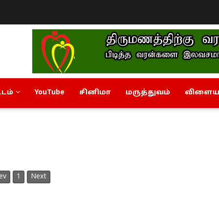
டம்
YouTube
சினிமா
மருத்துவம்
விளையா
ev
1
Next