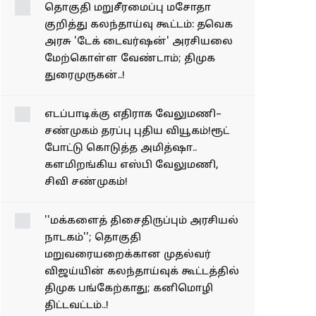
தொகுதி மறுசீரமைப்பு
மசோதா குறித்து
கலந்தாய்வு கூட்டம்:
தவெக அரசு 'டேக் டைவர்​
ஷன்' அரசி​யலை மேற்​
கொள்ள வேண்​டாம்;
திமுக துரைமுருகன்..!
எடப்பாடிக்கு எதிராக
வேலுமணி–சண்முகம்
தரப்பு புதிய வியூகம்!ரூட்
போட்டு கொடுத்த
அமித்ஷா.. களமிறங்கிய
எஸ்பி வேலுமணி, சிவி
சண்முகம்!
''மக்களைத் திசைதிருப்பும் அரசியல்