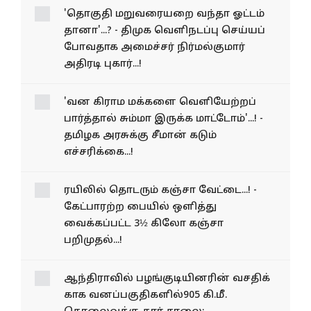
'தொகுதி மறுவரையறை வந்தா ஓட்டம்
தானா'...? - திமுக வெளிநடப்பு செய்யப்
போவதாக அமைச்சர் நிர்மல்குமார்
அதிரடி புகார்...!
'வன கிராம மக்களை வெளியேற்றப்
பார்த்தால் சும்மா இருக்க மாட்டோம்'...! -
தமிழக அரசுக்கு சீமான் கடும்
எச்சரிக்கை...!
ரயிலில் தொடரும் கஞ்சா வேட்டை...! -
கேட்பாரற்ற பையில் ஒளித்து
வைக்கப்பட்ட 3½ கிலோ கஞ்சா
பறிமுதல்...!
ஆந்திராவில் பழங்​குடி​யினரின் வசதிக்​
காக வனப்​பகு​தி​களில்905 கி.மீ.