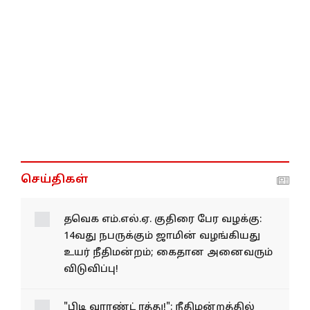
செய்திகள்
தவெக எம்.எல்.ஏ. குதிரை பேர வழக்கு:
14வது நபருக்கும் ஜாமின் வழங்கியது
உயர் நீதிமன்றம்; கைதான அனைவரும்
விடுவிப்பு!
"பிடி வாரண்ட் ரத்து!": நீதிமன்றத்தில்