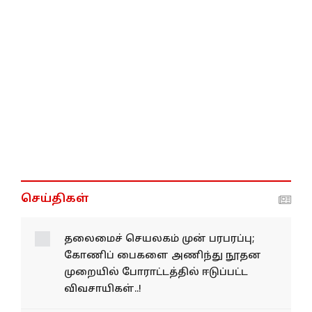
செய்திகள்
தலை​மைச் செயல​கம் முன் பரபரப்பு;
கோணிப் பைகளை அணிந்து நூதன
முறை​யில் போராட்​டத்​தில் ஈடுப்பட்ட
விவசாயிகள்..!