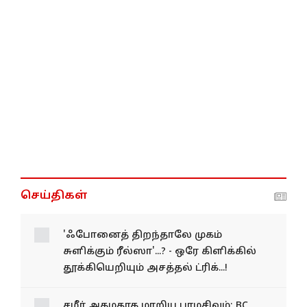
செய்திகள்
'ஃபோனைத் திறந்தாலே முகம்
சுளிக்கும் ரீல்ஸா'...? - ஒரே கிளிக்கில்
தூக்கியெறியும் அசத்தல் ட்ரிக்...!
சமீர் அகமதாக மாறிய பரமசிவம்; BC