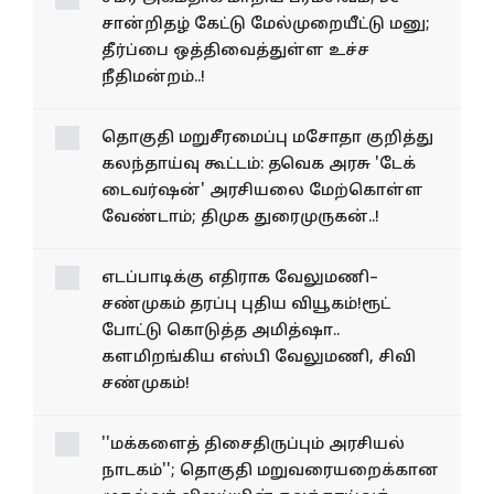
சான்றிதழ் கேட்டு மேல்​முறையீட்டு மனு;
தீர்ப்பை ஒத்திவைத்துள்ள உச்ச
நீதிமன்றம்..!
தொகுதி மறுசீரமைப்பு மசோதா குறித்து
கலந்தாய்வு கூட்டம்: தவெக அரசு 'டேக்
டைவர்​ஷன்' அரசி​யலை மேற்​கொள்ள
வேண்​டாம்; திமுக துரைமுருகன்..!
எடப்பாடிக்கு எதிராக வேலுமணி–
சண்முகம் தரப்பு புதிய வியூகம்!ரூட்
போட்டு கொடுத்த அமித்ஷா..
களமிறங்கிய எஸ்பி வேலுமணி, சிவி
சண்முகம்!
''மக்களைத் திசைதிருப்பும் அரசியல்
நாடகம்''; தொகுதி மறுவரையறைக்கான