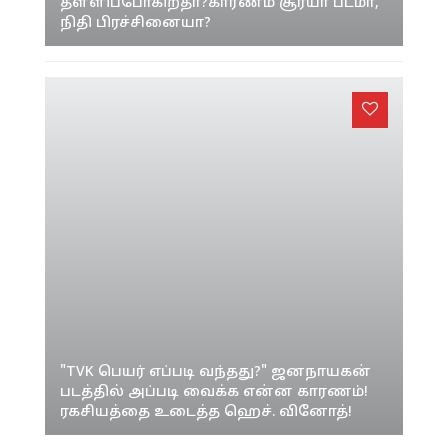
கவின் - நயன்தாரா நடித்த 'ஹாய்' ரிலீஸ்
தள்ளிப்போகிறதா?காரணம் சூர்யா படமா,
நிதி பிரச்சினையா?
"TVK பெயர் எப்படி வந்தது?" ஜனநாயகன்
படத்தில் அப்படி வைக்க என்ன காரணம்!