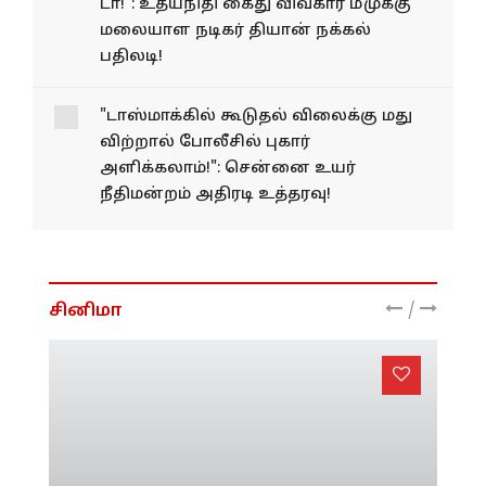
"அண்ணனும் அண்ணியும்
என் உயிர் டா!": உதயநிதி
கைது விவகார மீமுக்கு
மலையாள நடிகர் தியான்
நக்கல் பதிலடி!
"டாஸ்மாக்கில் கூடுதல் விலைக்கு மது
விற்றால் போலீசில் புகார்
அளிக்கலாம்!": சென்னை உயர்
நீதிமன்றம் அதிரடி உத்தரவு!
/
சினிமா