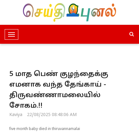
T
o
g
g
l
5 மாத பெண் குழந்தைக்கு
e
N
எமனாக வந்த தேங்காய் -
a
திருவண்ணாமலையில்
v
i
சோகம்.!!
g
Kaviya
22/08/2025 08:48:06 AM
a
t
five month baby died in thiruvannamalai
i