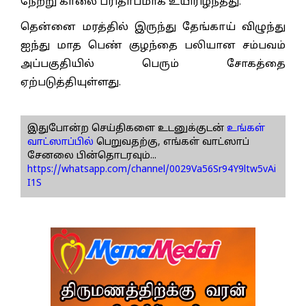
நேற்று காலை பரிதாபமாக உயிரிழந்தது.
தென்னை மரத்தில் இருந்து தேங்காய் விழுந்து
ஐந்து மாத பெண் குழந்தை பலியான சம்பவம்
அப்பகுதியில் பெரும் சோகத்தை
ஏற்படுத்தியுள்ளது.
இதுபோன்ற செய்திகளை உடனுக்குடன்
உங்கள்
வாட்ஸாப்பில்
பெறுவதற்கு, எங்கள் வாட்ஸாப்
சேனலை பின்தொடரவும்...
https://whatsapp.com/channel/0029Va56Sr94Y9ltw5vAi
I1S