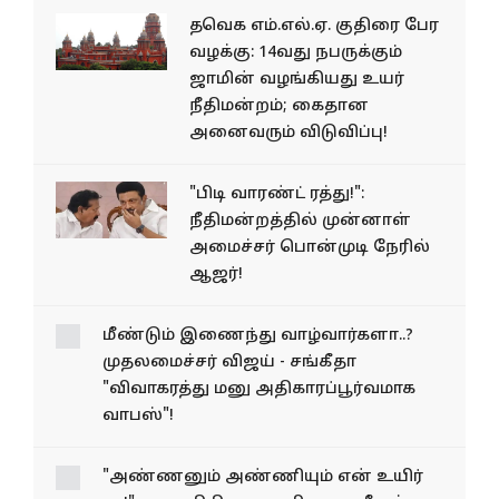
தவெக எம்.எல்.ஏ. குதிரை பேர
வழக்கு: 14வது நபருக்கும்
ஜாமின் வழங்கியது உயர்
நீதிமன்றம்; கைதான
அனைவரும் விடுவிப்பு!
"பிடி வாரண்ட் ரத்து!":
நீதிமன்றத்தில் முன்னாள்
அமைச்சர் பொன்முடி நேரில்
ஆஜர்!
மீண்டும் இணைந்து
வாழ்வார்களா..? முதலமைச்சர்
விஜய் - சங்கீதா "விவாகரத்து
மனு அதிகாரப்பூர்வமாக
வாபஸ்"!