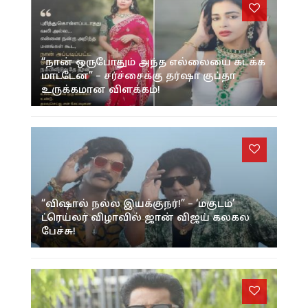
“நான் ஒருபோதும் அந்த எல்லையை கடக்க
மாட்டேன்” – சர்ச்சைக்கு தர்ஷா குப்தா
உருக்கமான விளக்கம்!
“விஷால் நல்ல இயக்குநர்!” – ‘மகுடம்’
ட்ரெய்லர் விழாவில் ஜான் விஜய் கலகல
பேச்சு!