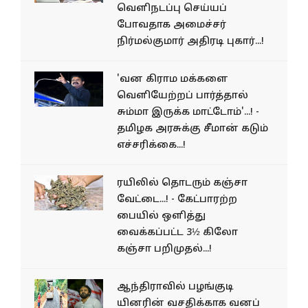
வெளிநடப்பு செய்யப்
போவதாக அமைச்சர்
நிர்மல்குமார் அதிரடி புகார்...!
'வன கிராம மக்களை
வெளியேற்றப் பார்த்தால்
சும்மா இருக்க மாட்டோம்'...! -
தமிழக அரசுக்கு சீமான் கடும்
எச்சரிக்கை...!
ரயிலில் தொடரும் கஞ்சா
வேட்டை...! - கேட்பாரற்ற
பையில் ஒளித்து
வைக்கப்பட்ட 3½ கிலோ
கஞ்சா பறிமுதல்...!
ஆந்திராவில் பழங்​குடி​
யினரின் வசதிக்​காக வனப்​