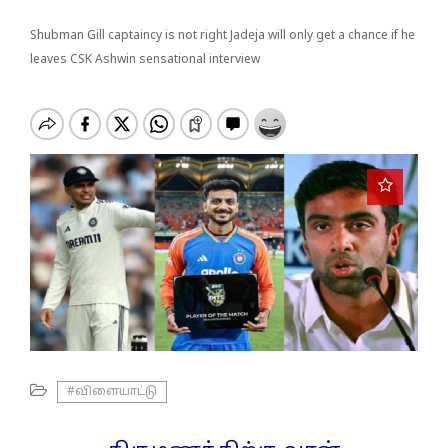
o
n
Shubman Gill captaincy is not right Jadeja will only get a chance if he
leaves CSK Ashwin sensational interview
#விளையாட்டு