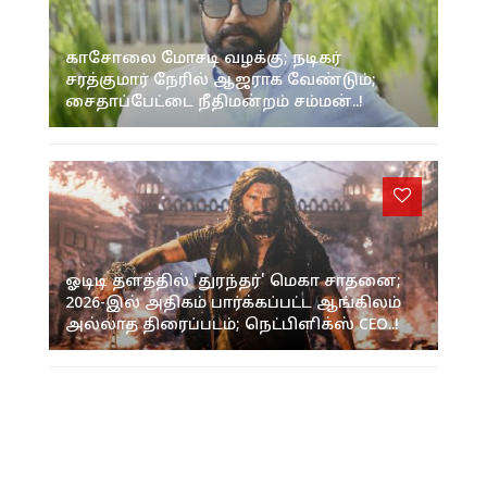
காசோலை மோசடி வழக்கு; நடிகர்
சரத்குமார் நேரில் ஆஜராக வேண்டும்;
சைதாப்பேட்டை நீதிமன்றம் சம்மன்..!
ஓடிடி தளத்தில் 'துரந்தர்' மெகா சாதனை;
2026-இல் அதிகம் பார்க்கப்பட்ட ஆங்கிலம்
அல்லாத திரைப்படம்; நெட்பிளிக்ஸ் CEO..!