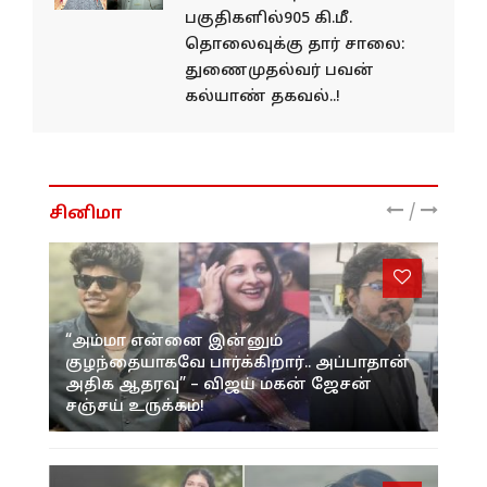
பகு​தி​களில்905 கி.மீ.
தொலைவுக்கு தார் சாலை:
துணைமுதல்வர் பவன்
கல்யாண் தகவல்..!
/
சினிமா
“அம்மா என்னை இன்னும்
குழந்தையாகவே பார்க்கிறார்.. அப்பாதான்
அதிக ஆதரவு” – விஜய் மகன் ஜேசன்
சஞ்சய் உருக்கம்!