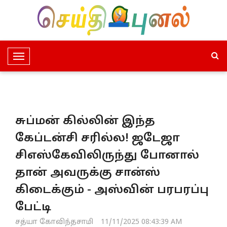
T
o
g
g
l
சுப்மன் கில்லின் இந்த
e
N
கேப்டன்சி சரில்ல! ஜடேஜா
a
சிஎஸ்கேவிலிருந்து போனால்
v
i
தான் அவருக்கு சான்ஸ்
g
கிடைக்கும் - அஸ்வின் பரபரப்பு
a
t
பேட்டி
i
சத்யா கோவிந்தசாமி
11/11/2025 08:43:39 AM