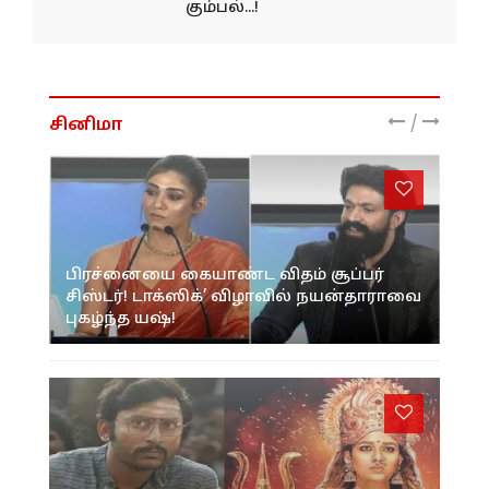
கும்பல்...!
/
சினிமா
பிரச்னையை கையாண்ட விதம் சூப்பர்
சிஸ்டர்! டாக்ஸிக்’ விழாவில் நயன்தாராவை
புகழ்ந்த யஷ்!