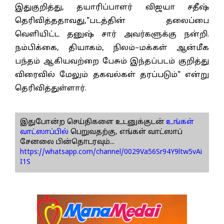
இதுகுறித்து, தயாரிப்பாளர் விஜயா சதீஷ்
தெரிவித்ததாவது,"படத்தின் தலைப்பை
வெளியிட்ட தனுஷ் சார் அவர்களுக்கு நன்றி.
நம்பிக்கை, தியாகம், நிலம்–மக்கள் ஆன்மீக
பந்தம் ஆகியவற்றை பேசும் இந்தப்படம் குறித்து
விரைவில் மேலும் தகவல்கள் தரப்படும்" என்று
தெரிவித்துள்ளார்.
இதுபோன்ற செய்திகளை உடனுக்குடன்
உங்கள்
வாட்ஸாப்பில்
பெறுவதற்கு, எங்கள் வாட்ஸாப்
சேனலை பின்தொடரவும்...
https://whatsapp.com/channel/0029Va56Sr94Y9ltw5vAi
I1S