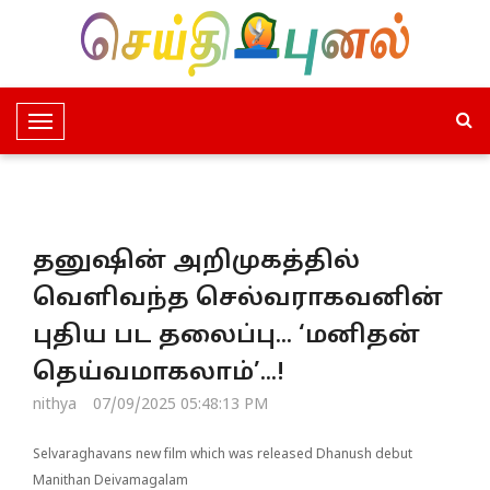
T
o
g
g
l
தனுஷின் அறிமுகத்தில்
e
N
வெளிவந்த செல்வராகவனின்
a
புதிய பட தலைப்பு... ‘மனிதன்
v
i
தெய்வமாகலாம்’...!
g
nithya
07/09/2025 05:48:13 PM
a
t
Selvaraghavans new film which was released Dhanush debut
i
Manithan Deivamagalam