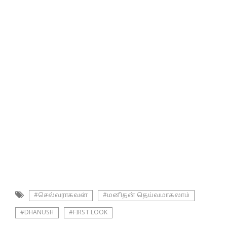
#செல்வராகவன்
#மனிதன் தெய்வமாகலாம்
#DHANUSH
#FIRST LOOK