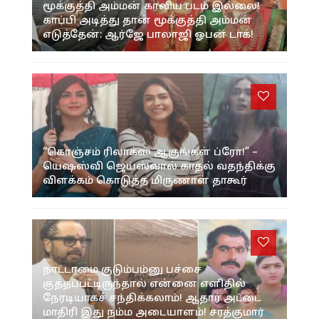
மூக்குத்தி அம்மன் காவிய படம் இல்லை!
காப்பி அடித்து தான் மூக்குத்தி அம்மன்
எடுத்தேன்: ஆர்ஜே பாலாஜி ஓபன் டாக்!
“கொஞ்சம் ரிலாக்ஸ் ஆகுங்கள் ப்ரோ!” –
யெஷஸ்வி ஜெய்ஸ்வால் காதல் வதந்திக்கு
விளக்கம் கொடுத்த மிருணாள் தாகூர்
நாட்டாமை குடும்பம்னு பச்சை
குத்தப்பட்டிருந்தால் என்னை எளிதில்
நேரடியாகச் சந்திக்கலாம்! ஆதார் அட்டை
மாதிரி இது நம்ம அடையாளம்! சரத்குமார்