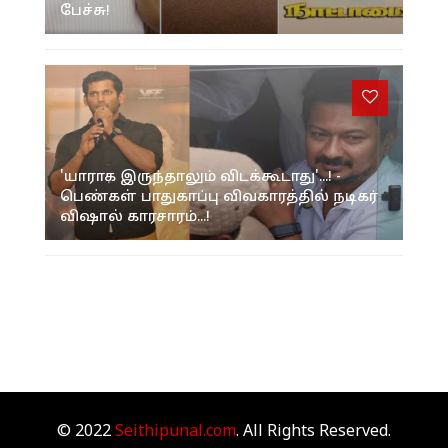
பேச்சு!
'யாராக இருந்தாலும் விடக்கூடாது'...! -
பெண்கள் பாதுகாப்பு விவகாரத்தில் நடிகர்
விஷால் காரசாரம்...!
© 2022
Seithipunal.com
. All Rights Reserved.