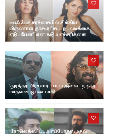
டீப்ஃபேக் சர்ச்சையில் சிக்கிய
மிருணாள் தாகூர்!"சட்ட நடவடிக்கை
எடுப்பேன்" என கடும் எச்சரிக்கை!
‘துரந்தர்’ பிரச்சாரப் படம் அல்ல - நடிகர்
மாதவன் ஓபன் டாக்!
'ரோலெக்ஸ்' படம் எப்போது? முதல்