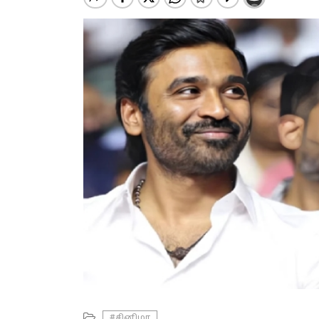
#சினிமா