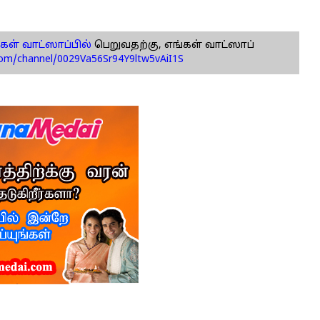
கள் வாட்ஸாப்பில்
பெறுவதற்கு, எங்கள் வாட்ஸாப்
com/channel/0029Va56Sr94Y9ltw5vAiI1S