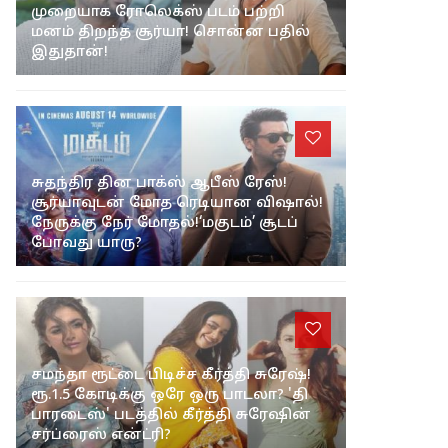
முறையாக ரோலெக்ஸ் படம் பற்றி
மனம் திறந்த சூர்யா! சொன்ன பதில்
இதுதான்!
சுதந்திர தின பாக்ஸ் ஆபீஸ் ரேஸ்!
சூர்யாவுடன் மோத ரெடியான விஷால்!
நேருக்கு நேர் மோதல்!‘மகுடம்’ சூடப்
போவது யாரு?
சமந்தா ரூட்டை பிடிச்ச கீர்த்தி சுரேஷ்!
ரூ.1.5 கோடிக்கு ஒரே ஒரு பாடலா? 'தி
பாரடைஸ்' படத்தில் கீர்த்தி சுரேஷின்
சர்ப்ரைஸ் என்ட்ரி?