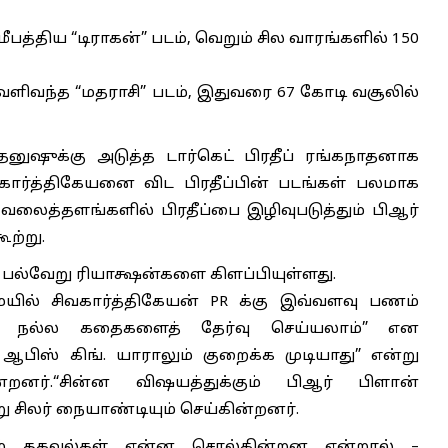
ீபத்திய “டிராகன்” படம், வெறும் சில வாரங்களில் 150
 வெளிவந்த “மதராசி” படம், இதுவரை 67 கோடி வசூலில்
ுஷுக்கு அடுத்த டார்கெட் பிரதீப் ரங்கநாதனாக
வகார்த்திகேயனை விட பிரதீப்பின் படங்கள் பலமாக
லைத்தளங்களில் பிரதீப்பை இழிவுபடுத்தும் பிஆர்
ற்று.
 பல்வேறு ரியாக்ஷன்களை கிளப்பியுள்ளது.
யில் சிவகார்த்திகேயன் PR க்கு இவ்வளவு பணம்
ாக நல்ல கதைகளைத் தேர்வு செய்யலாம்” என
் ஆபிஸ் கிங். யாராலும் குறைக்க முடியாது” என்று
ன்றனர்.“சின்ன விஷயத்துக்கும் பிஆர் பிளான்
 சிலர் நையாண்டியும் செய்கின்றனர்.
ரும் தகவல்கள் என்ன சொல்கின்றன என்றால் –