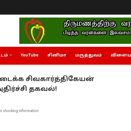
டம்
YouTube
சினிமா
மருத்துவம்
விளையா
டைக்க சிவகார்த்திகேயன்
திர்ச்சி தகவல்!
mi shocking information