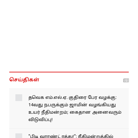
செய்திகள்
தவெக எம்.எல்.ஏ. குதிரை பேர வழக்கு:
14வது நபருக்கும் ஜாமின் வழங்கியது
உயர் நீதிமன்றம்; கைதான அனைவரும்
விடுவிப்பு!
"பிடி வாரண்ட் ரத்து!": நீதிமன்றத்தில்