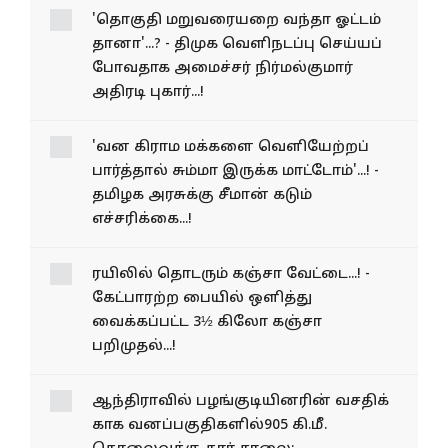
'தொகுதி மறுவரையறை வந்தா ஓட்டம்
தானா'...? - திமுக வெளிநடப்பு செய்யப்
போவதாக அமைச்சர் நிர்மல்குமார்
அதிரடி புகார்...!
'வன கிராம மக்களை வெளியேற்றப்
பார்த்தால் சும்மா இருக்க மாட்டோம்'...! -
தமிழக அரசுக்கு சீமான் கடும்
எச்சரிக்கை...!
ரயிலில் தொடரும் கஞ்சா வேட்டை...! -
கேட்பாரற்ற பையில் ஒளித்து
வைக்கப்பட்ட 3½ கிலோ கஞ்சா
பறிமுதல்...!
ஆந்திராவில் பழங்​குடி​யினரின் வசதிக்​
காக வனப்​பகு​தி​களில்905 கி.மீ.